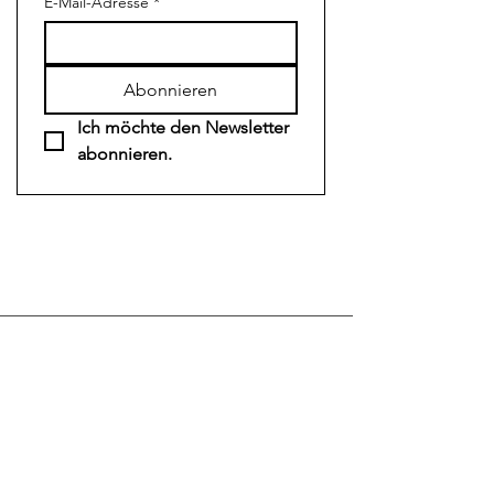
E-Mail-Adresse
*
Abonnieren
Ich möchte den Newsletter 
abonnieren.
Wir haben momentan noch
keine bevorstehenden
Veranstaltungen