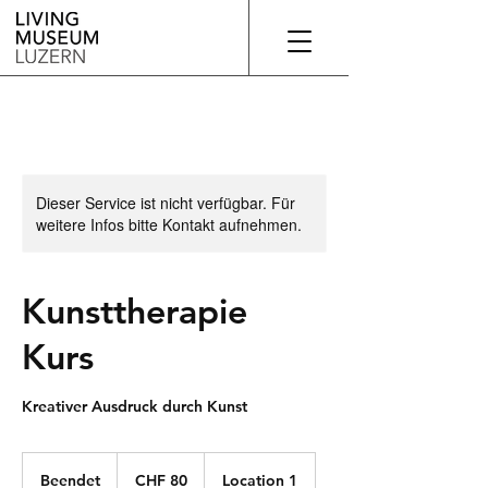
Dieser Service ist nicht verfügbar. Für
weitere Infos bitte Kontakt aufnehmen.
Kunsttherapie
Kurs
Kreativer Ausdruck durch Kunst
80
Schweizer
Beendet
B
CHF 80
Location 1
Franken