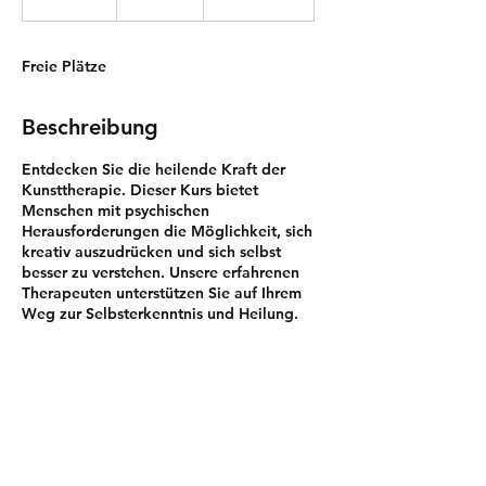
e
e
n
Freie Plätze
d
e
t
Beschreibung
Entdecken Sie die heilende Kraft der
Kunsttherapie. Dieser Kurs bietet
Menschen mit psychischen
Herausforderungen die Möglichkeit, sich
kreativ auszudrücken und sich selbst
besser zu verstehen. Unsere erfahrenen
Therapeuten unterstützen Sie auf Ihrem
Weg zur Selbsterkenntnis und Heilung.
Kontaktangaben
Luzern, Schweiz